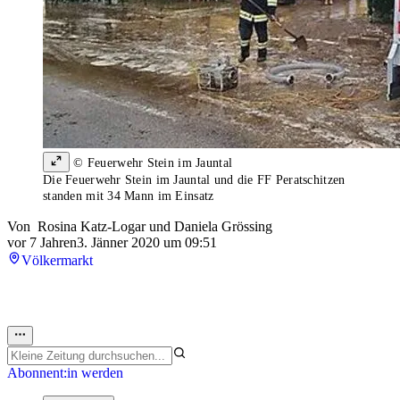
© Feuerwehr Stein im Jauntal
Die Feuerwehr Stein im Jauntal und die FF Peratschitzen
standen mit 34 Mann im Einsatz
Von
Rosina Katz-Logar
und
Daniela Grössing
vor 7 Jahren
3. Jänner 2020 um 09:51
Völkermarkt
Abonnent:in werden