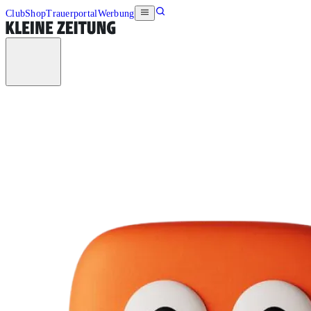
Club
Shop
Trauerportal
Werbung