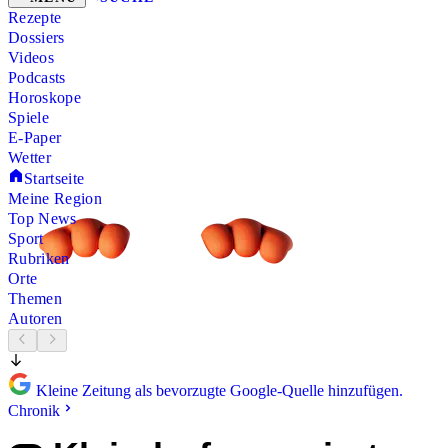
Rezepte
Dossiers
Videos
Podcasts
Horoskope
Spiele
E-Paper
Wetter
Startseite
Meine Region
Top News
Sport
Rubriken
Orte
Themen
Autoren
Kleine Zeitung als bevorzugte Google-Quelle hinzufügen.
Chronik