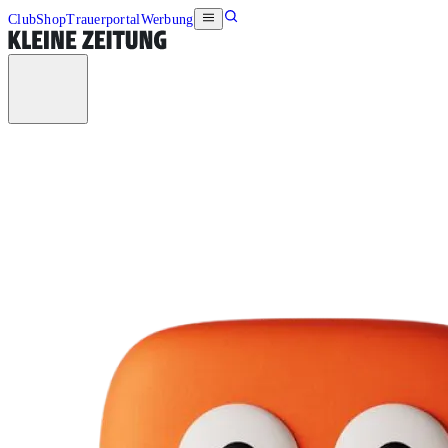
Club
Shop
Trauerportal
Werbung