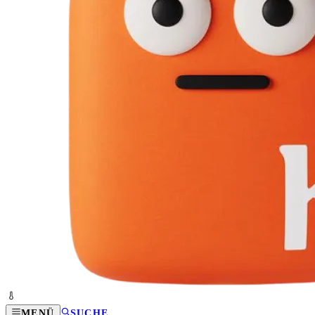
MENÜ
SUCHE