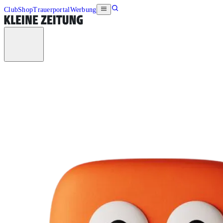
Club
Shop
Trauerportal
Werbung