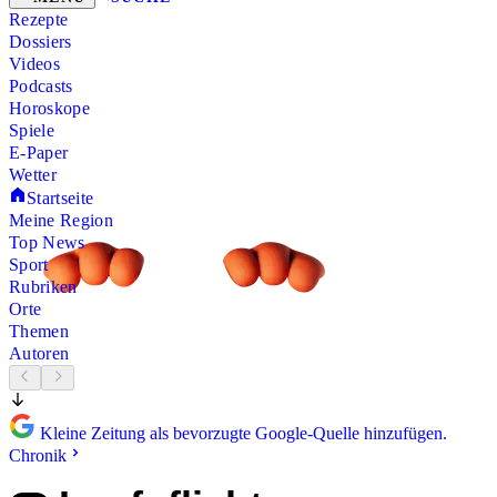
Rezepte
Dossiers
Videos
Podcasts
Horoskope
Spiele
E-Paper
Wetter
Startseite
Meine Region
Top News
Sport
Rubriken
Orte
Themen
Autoren
Kleine Zeitung als bevorzugte Google-Quelle hinzufügen.
Chronik