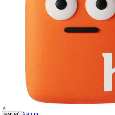
MENÜ
SUCHE