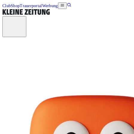
Club
Shop
Trauerportal
Werbung