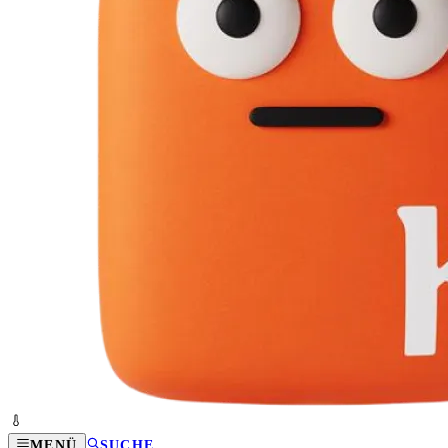
MENÜ
SUCHE