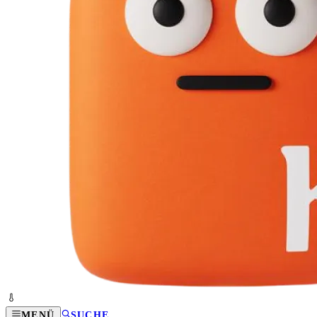
MENÜ
SUCHE