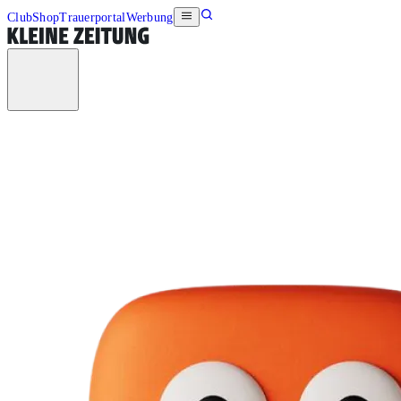
Club
Shop
Trauerportal
Werbung