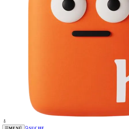
MENÜ
SUCHE