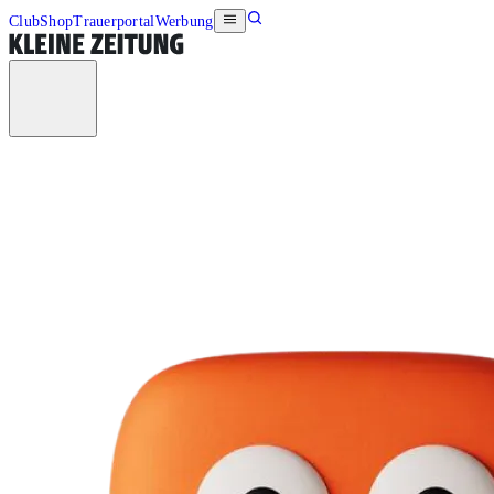
Club
Shop
Trauerportal
Werbung