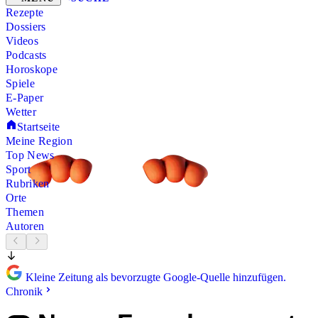
Rezepte
Dossiers
Videos
Podcasts
Horoskope
Spiele
E-Paper
Wetter
Startseite
Meine Region
Top News
Sport
Rubriken
Orte
Themen
Autoren
Kleine Zeitung als bevorzugte Google-Quelle hinzufügen.
Chronik