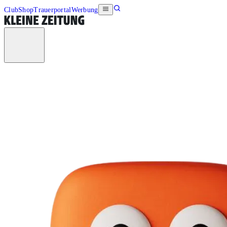
Club
Shop
Trauerportal
Werbung