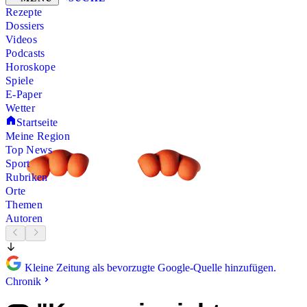
Rezepte
Dossiers
Videos
Podcasts
Horoskope
Spiele
E-Paper
Wetter
Startseite
Meine Region
Top News
Sport
Rubriken
Orte
Themen
Autoren
Kleine Zeitung als bevorzugte Google-Quelle hinzufügen.
Chronik