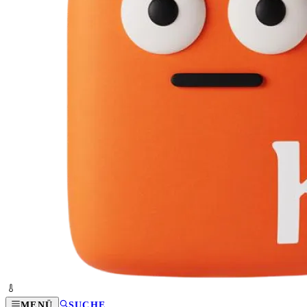
MENÜ
SUCHE