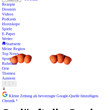
Rezepte
Dossiers
Videos
Podcasts
Horoskope
Spiele
E-Paper
Wetter
Startseite
Meine Region
Top News
Sport
Rubriken
Orte
Themen
Autoren
Kleine Zeitung als bevorzugte Google-Quelle hinzufügen.
Chronik