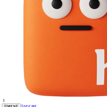
MENÜ
SUCHE