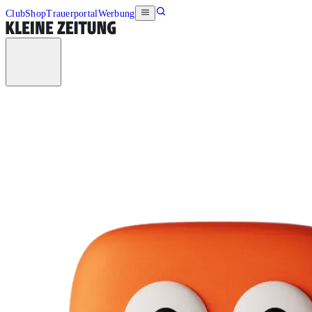
Club
Shop
Trauerportal
Werbung