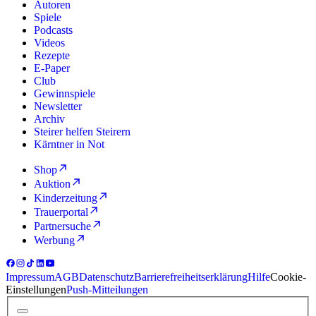
Autoren
Spiele
Podcasts
Videos
Rezepte
E-Paper
Club
Gewinnspiele
Newsletter
Archiv
Steirer helfen Steirern
Kärntner in Not
Shop
Auktion
Kinderzeitung
Trauerportal
Partnersuche
Werbung
Impressum
AGB
Datenschutz
Barrierefreiheitserklärung
Hilfe
Cookie-
Einstellungen
Push-Mitteilungen