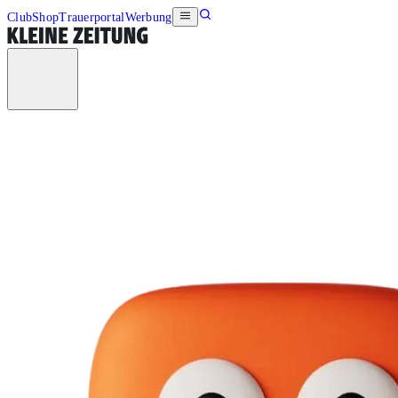
Club
Shop
Trauerportal
Werbung