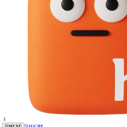
MENÜ
SUCHE