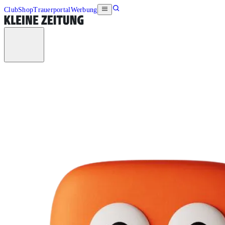
Club
Shop
Trauerportal
Werbung