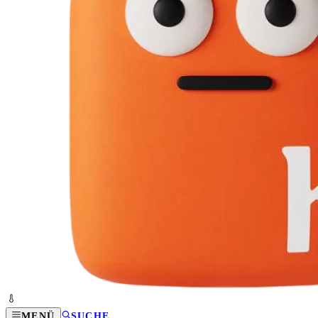
MENÜ
SUCHE