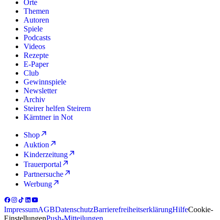
Orte
Themen
Autoren
Spiele
Podcasts
Videos
Rezepte
E-Paper
Club
Gewinnspiele
Newsletter
Archiv
Steirer helfen Steirern
Kärntner in Not
Shop
Auktion
Kinderzeitung
Trauerportal
Partnersuche
Werbung
Impressum
AGB
Datenschutz
Barrierefreiheitserklärung
Hilfe
Cookie-
Einstellungen
Push-Mitteilungen