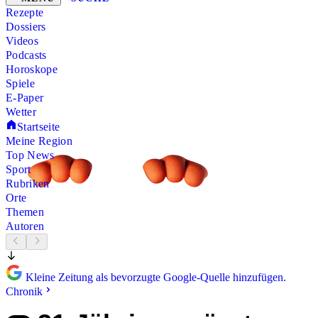
Rezepte
Dossiers
Videos
Podcasts
Horoskope
Spiele
E-Paper
Wetter
Startseite
Meine Region
Top News
Sport
Rubriken
Orte
Themen
Autoren
Kleine Zeitung als bevorzugte Google-Quelle hinzufügen.
Chronik