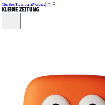
Club
Shop
Trauerportal
Werbung