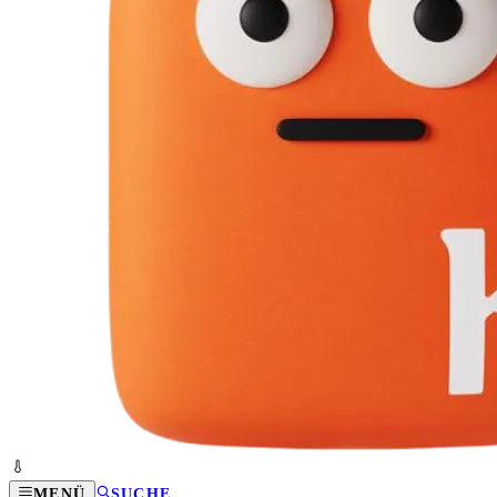
MENÜ
SUCHE