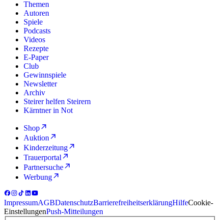
Themen
Autoren
Spiele
Podcasts
Videos
Rezepte
E-Paper
Club
Gewinnspiele
Newsletter
Archiv
Steirer helfen Steirern
Kärntner in Not
Shop
Auktion
Kinderzeitung
Trauerportal
Partnersuche
Werbung
Impressum
AGB
Datenschutz
Barrierefreiheitserklärung
Hilfe
Cookie-
Einstellungen
Push-Mitteilungen