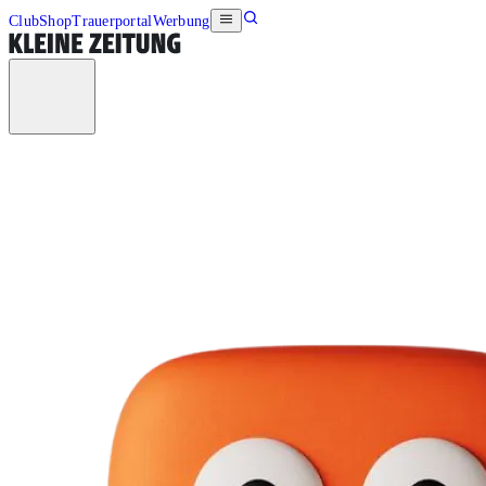
Club
Shop
Trauerportal
Werbung