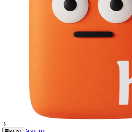
MENÜ
SUCHE