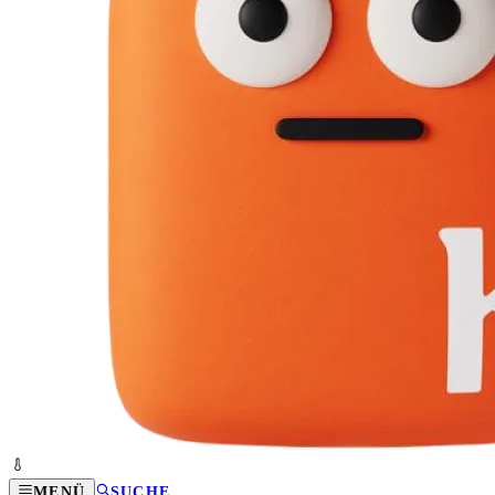
MENÜ
SUCHE