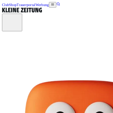
Club
Shop
Trauerportal
Werbung