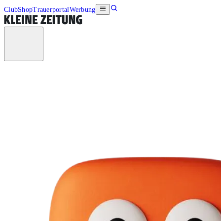
Club
Shop
Trauerportal
Werbung