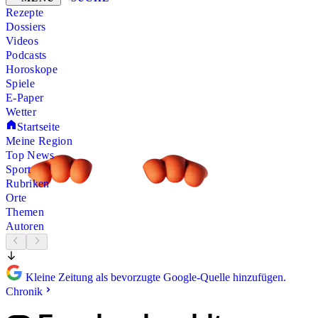
Rezepte
Dossiers
Videos
Podcasts
Horoskope
Spiele
E-Paper
Wetter
Startseite
Meine Region
Top News
Sport
Rubriken
Orte
Themen
Autoren
Kleine Zeitung als bevorzugte Google-Quelle hinzufügen.
Chronik