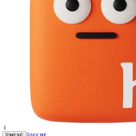
MENÜ
SUCHE