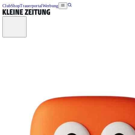
Club
Shop
Trauerportal
Werbung