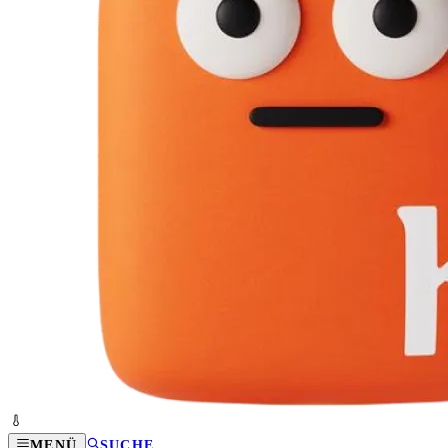
MENÜ
SUCHE