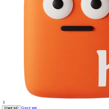
MENÜ
SUCHE