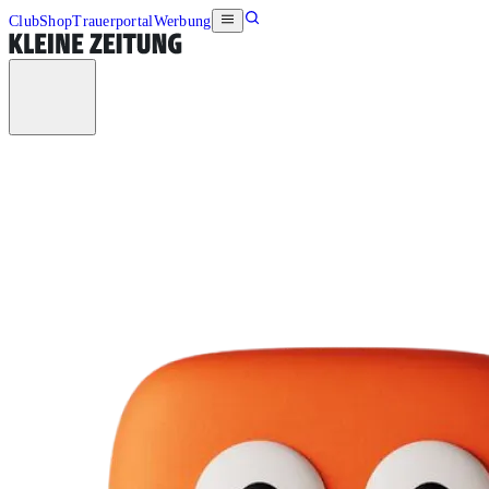
Club
Shop
Trauerportal
Werbung