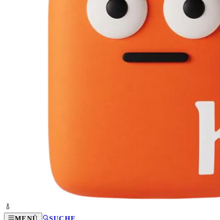
MENÜ
SUCHE