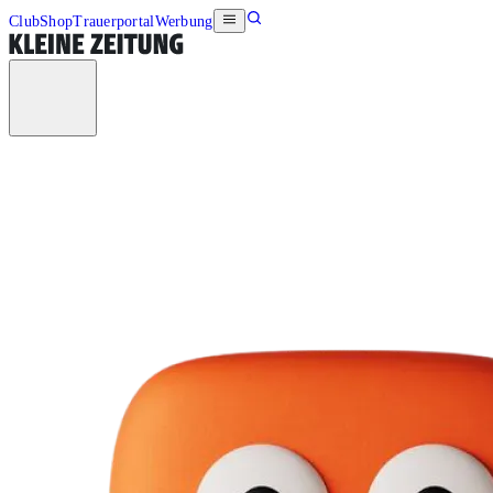
Club
Shop
Trauerportal
Werbung