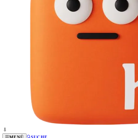
MENÜ
SUCHE