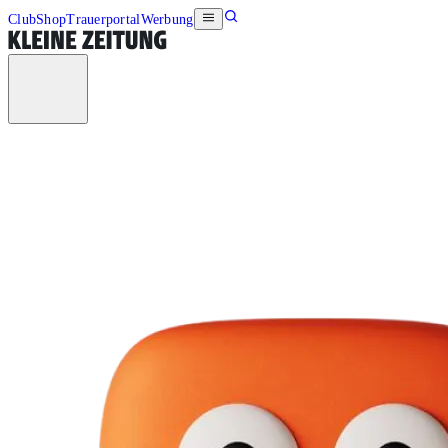
Club
Shop
Trauerportal
Werbung