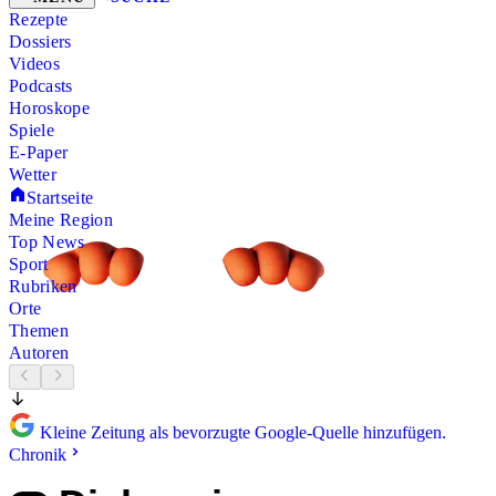
Rezepte
Dossiers
Videos
Podcasts
Horoskope
Spiele
E-Paper
Wetter
Startseite
Meine Region
Top News
Sport
Rubriken
Orte
Themen
Autoren
Kleine Zeitung als bevorzugte Google-Quelle hinzufügen.
Chronik