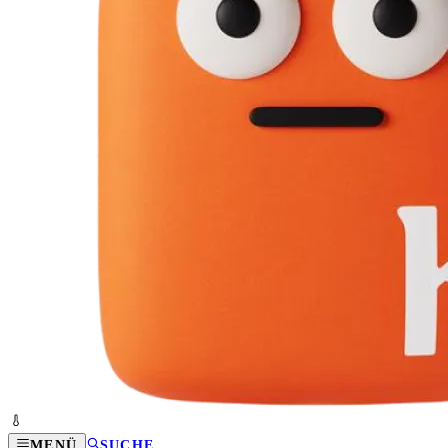
MENÜ
SUCHE