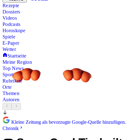
Rezepte
Dossiers
Videos
Podcasts
Horoskope
Spiele
E-Paper
Wetter
Startseite
Meine Region
Top News
Sport
Rubriken
Orte
Themen
Autoren
Kleine Zeitung als bevorzugte Google-Quelle hinzufügen.
Chronik