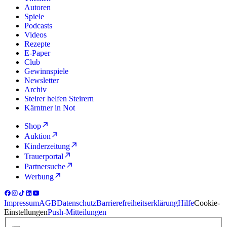
Autoren
Spiele
Podcasts
Videos
Rezepte
E-Paper
Club
Gewinnspiele
Newsletter
Archiv
Steirer helfen Steirern
Kärntner in Not
Shop
Auktion
Kinderzeitung
Trauerportal
Partnersuche
Werbung
Impressum
AGB
Datenschutz
Barrierefreiheitserklärung
Hilfe
Cookie-
Einstellungen
Push-Mitteilungen