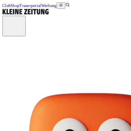
Club
Shop
Trauerportal
Werbung