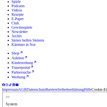
Spiele
Podcasts
Videos
Rezepte
E-Paper
Club
Gewinnspiele
Newsletter
Archiv
Steirer helfen Steirern
Kärntner in Not
Shop
Auktion
Kinderzeitung
Trauerportal
Partnersuche
Werbung
Impressum
AGB
Datenschutz
Barrierefreiheitserklärung
Hilfe
Cookie-Ei
System