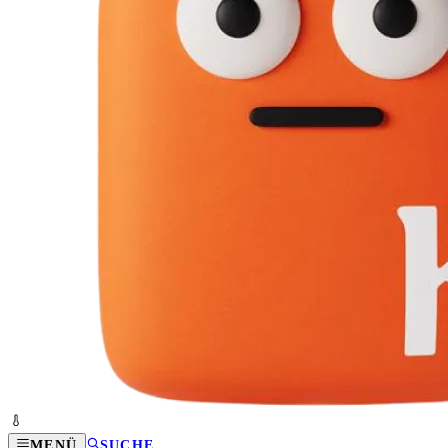
MENÜ
SUCHE