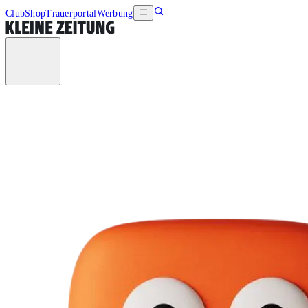
Club
Shop
Trauerportal
Werbung