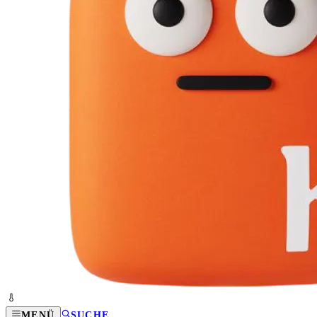
MENÜ
SUCHE