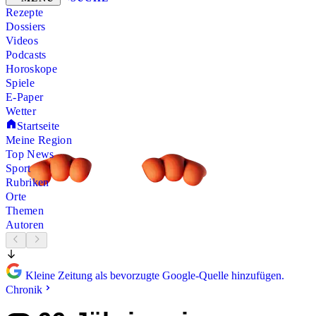
Rezepte
Dossiers
Videos
Podcasts
Horoskope
Spiele
E-Paper
Wetter
Startseite
Meine Region
Top News
Sport
Rubriken
Orte
Themen
Autoren
Kleine Zeitung als bevorzugte Google-Quelle hinzufügen.
Chronik