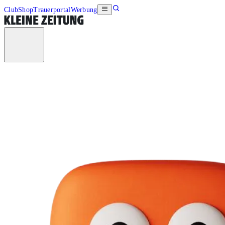
Club
Shop
Trauerportal
Werbung