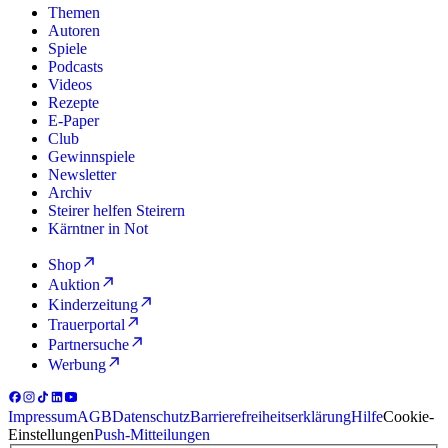
Themen
Autoren
Spiele
Podcasts
Videos
Rezepte
E-Paper
Club
Gewinnspiele
Newsletter
Archiv
Steirer helfen Steirern
Kärntner in Not
Shop
Auktion
Kinderzeitung
Trauerportal
Partnersuche
Werbung
Impressum
AGB
Datenschutz
Barrierefreiheitserklärung
Hilfe
Cookie-
Einstellungen
Push-Mitteilungen