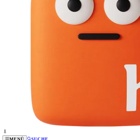
MENÜ
SUCHE