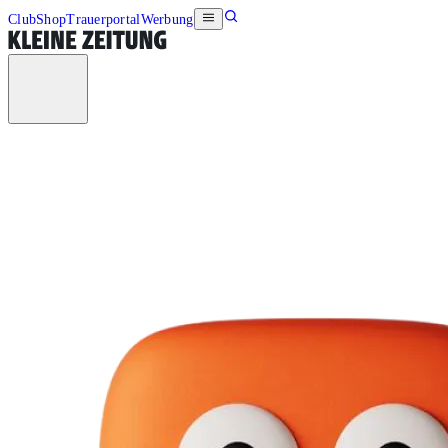
Club
Shop
Trauerportal
Werbung