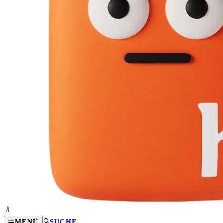
MENÜ
SUCHE