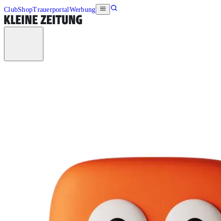
Club
Shop
Trauerportal
Werbung