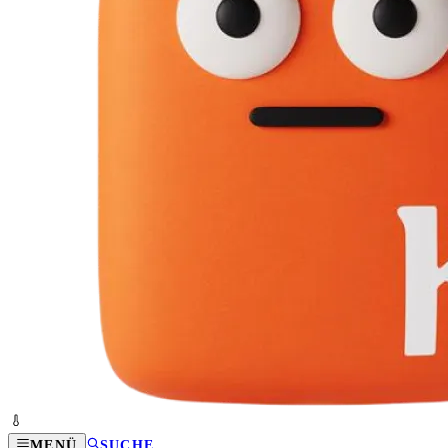
MENÜ
SUCHE