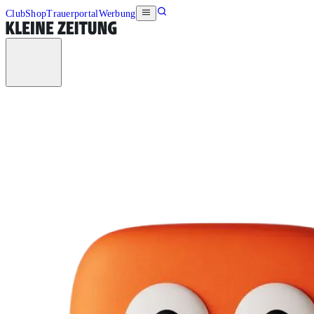
Club
Shop
Trauerportal
Werbung