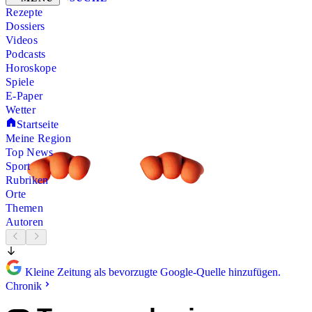
Rezepte
Dossiers
Videos
Podcasts
Horoskope
Spiele
E-Paper
Wetter
Startseite
Meine Region
Top News
Sport
Rubriken
Orte
Themen
Autoren
Kleine Zeitung als bevorzugte Google-Quelle hinzufügen.
Chronik