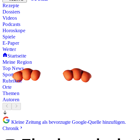
Rezepte
Dossiers
Videos
Podcasts
Horoskope
Spiele
E-Paper
Wetter
Startseite
Meine Region
Top News
Sport
Rubriken
Orte
Themen
Autoren
Kleine Zeitung als bevorzugte Google-Quelle hinzufügen.
Chronik