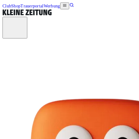
Club
Shop
Trauerportal
Werbung