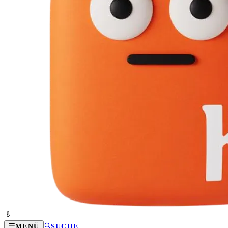
MENÜ
SUCHE