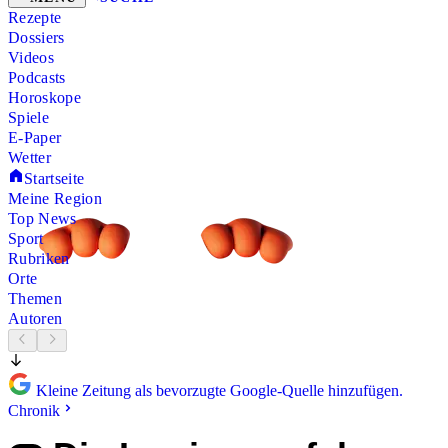
Rezepte
Dossiers
Videos
Podcasts
Horoskope
Spiele
E-Paper
Wetter
Startseite
Meine Region
Top News
Sport
Rubriken
Orte
Themen
Autoren
Kleine Zeitung als bevorzugte Google-Quelle hinzufügen.
Chronik