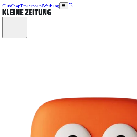
Club
Shop
Trauerportal
Werbung