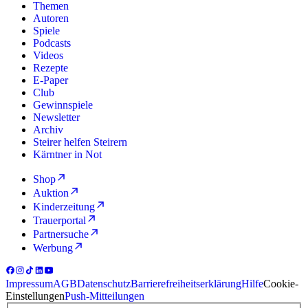
Themen
Autoren
Spiele
Podcasts
Videos
Rezepte
E-Paper
Club
Gewinnspiele
Newsletter
Archiv
Steirer helfen Steirern
Kärntner in Not
Shop
Auktion
Kinderzeitung
Trauerportal
Partnersuche
Werbung
Impressum
AGB
Datenschutz
Barrierefreiheitserklärung
Hilfe
Cookie-
Einstellungen
Push-Mitteilungen