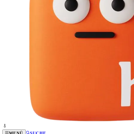
MENÜ
SUCHE