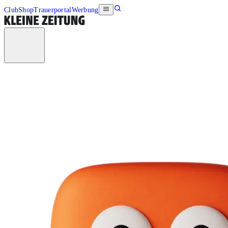
Club
Shop
Trauerportal
Werbung