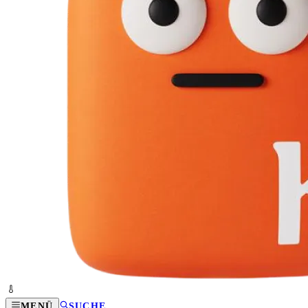
MENÜ
SUCHE