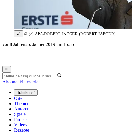
© (c) APA/ROBERT JAEGER (ROBERT JAEGER)
vor 8 Jahren
25. Jänner 2019 um 15:35
Abonnent:in werden
Rubriken
Orte
Themen
Autoren
Spiele
Podcasts
Videos
Rezepte