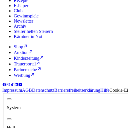
Rezepte
E-Paper
Club
Gewinnspiele
Newsletter
Archiv
Steirer helfen Steirern
Kärntner in Not
Shop
Auktion
Kinderzeitung
Trauerportal
Partnersuche
Werbung
Impressum
AGB
Datenschutz
Barrierefreiheitserklärung
Hilfe
Cookie-Ei
System
Hell