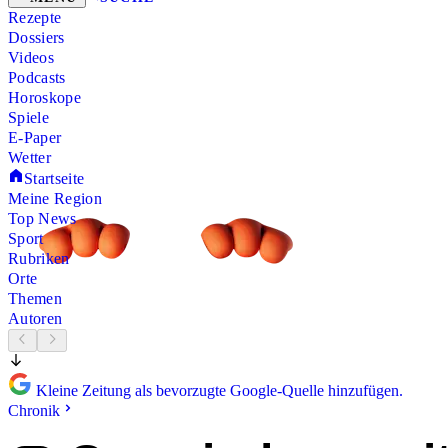
Rezepte
Dossiers
Videos
Podcasts
Horoskope
Spiele
E-Paper
Wetter
Startseite
Meine Region
Top News
Sport
Rubriken
Orte
Themen
Autoren
Kleine Zeitung als bevorzugte Google-Quelle hinzufügen.
Chronik