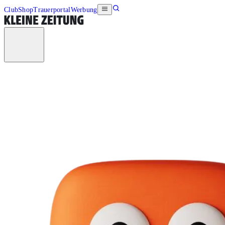
Club
Shop
Trauerportal
Werbung