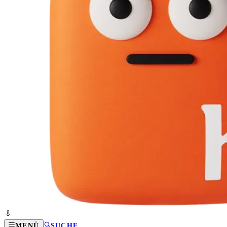
MENÜ
SUCHE