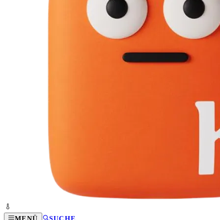
MENÜ
SUCHE