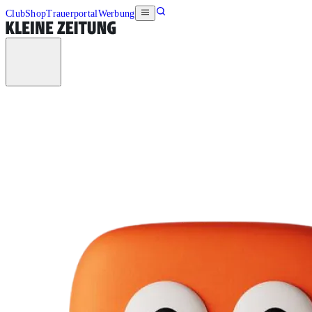
Club
Shop
Trauerportal
Werbung