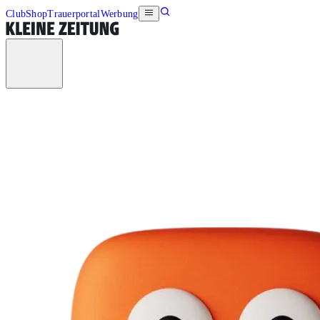
Club
Shop
Trauerportal
Werbung