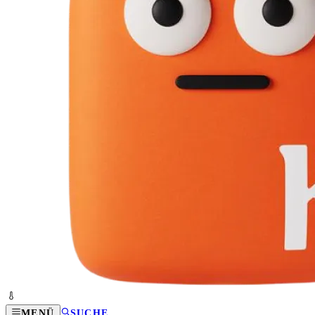
MENÜ
SUCHE