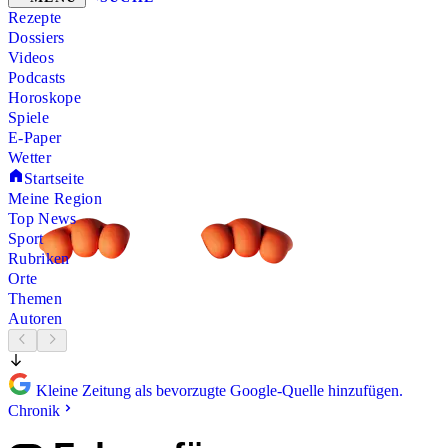
Rezepte
Dossiers
Videos
Podcasts
Horoskope
Spiele
E-Paper
Wetter
Startseite
Meine Region
Top News
Sport
Rubriken
Orte
Themen
Autoren
Kleine Zeitung als bevorzugte Google-Quelle hinzufügen.
Chronik