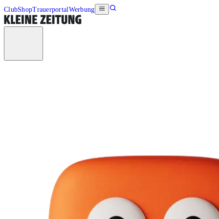
Club
Shop
Trauerportal
Werbung