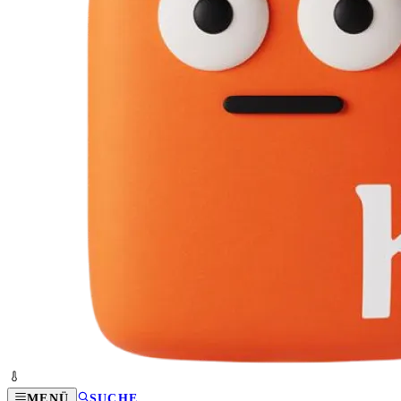
MENÜ
SUCHE