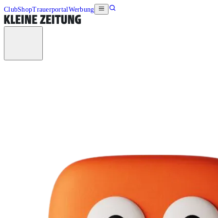
Club
Shop
Trauerportal
Werbung