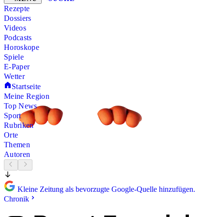
Rezepte
Dossiers
Videos
Podcasts
Horoskope
Spiele
E-Paper
Wetter
Startseite
Meine Region
Top News
Sport
Rubriken
Orte
Themen
Autoren
Kleine Zeitung als bevorzugte Google-Quelle hinzufügen.
Chronik