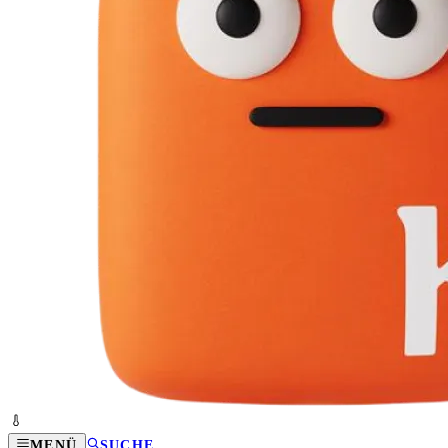
MENÜ
SUCHE