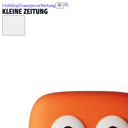
Club
Shop
Trauerportal
Werbung