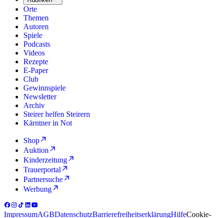
Orte
Themen
Autoren
Spiele
Podcasts
Videos
Rezepte
E-Paper
Club
Gewinnspiele
Newsletter
Archiv
Steirer helfen Steirern
Kärntner in Not
Shop
Auktion
Kinderzeitung
Trauerportal
Partnersuche
Werbung
Impressum
AGB
Datenschutz
Barrierefreiheitserklärung
Hilfe
Cookie-