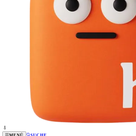
MENÜ
SUCHE