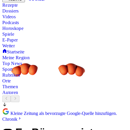
Rezepte
Dossiers
Videos
Podcasts
Horoskope
Spiele
E-Paper
Wetter
Startseite
Meine Region
Top News
Sport
Rubriken
Orte
Themen
Autoren
Kleine Zeitung als bevorzugte Google-Quelle hinzufügen.
Chronik