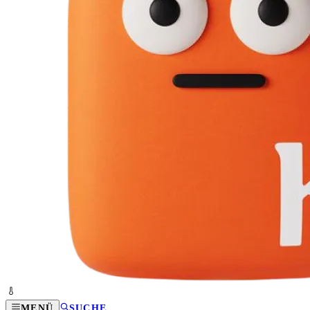
MENÜ
SUCHE