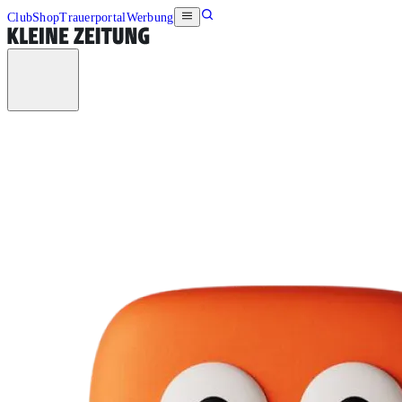
Club
Shop
Trauerportal
Werbung