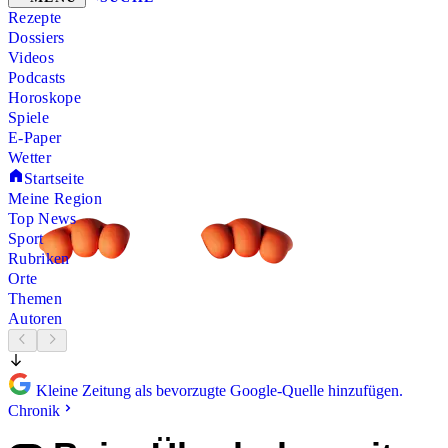
Rezepte
Dossiers
Videos
Podcasts
Horoskope
Spiele
E-Paper
Wetter
Startseite
Meine Region
Top News
Sport
Rubriken
Orte
Themen
Autoren
Kleine Zeitung als bevorzugte Google-Quelle hinzufügen.
Chronik