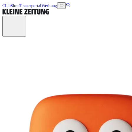
Club
Shop
Trauerportal
Werbung