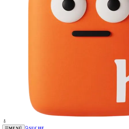
MENÜ
SUCHE