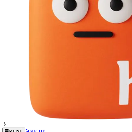
MENÜ
SUCHE