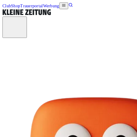
Club
Shop
Trauerportal
Werbung