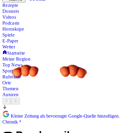
Rezepte
Dossiers
Videos
Podcasts
Horoskope
Spiele
E-Paper
Wetter
Startseite
Meine Region
Top News
Sport
Rubriken
Orte
Themen
Autoren
Kleine Zeitung als bevorzugte Google-Quelle hinzufügen.
Chronik