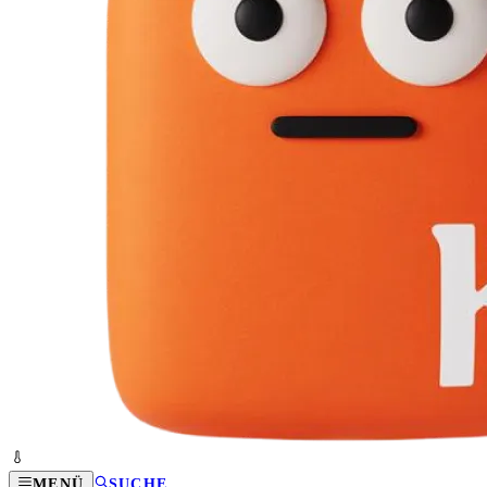
MENÜ
SUCHE