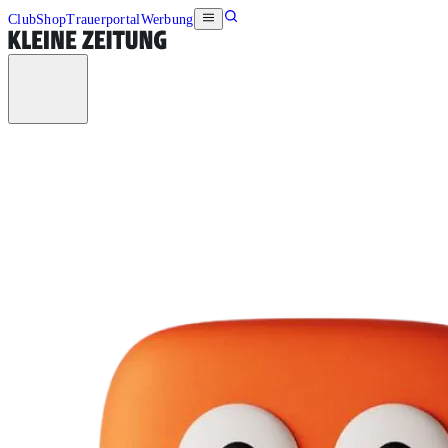
Club
Shop
Trauerportal
Werbung