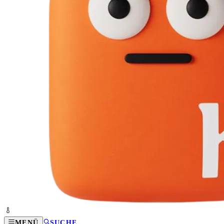
MENÜ
SUCHE