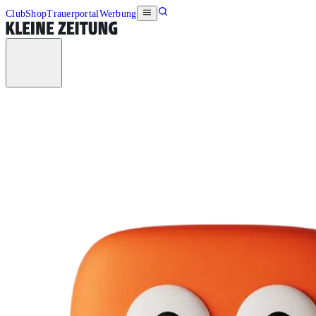
Club
Shop
Trauerportal
Werbung