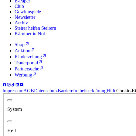
E-Paper
Club
Gewinnspiele
Newsletter
Archiv
Steirer helfen Steirern
Kärntner in Not
Shop
Auktion
Kinderzeitung
Trauerportal
Partnersuche
Werbung
Impressum
AGB
Datenschutz
Barrierefreiheitserklärung
Hilfe
Cookie-Ei
System
Hell