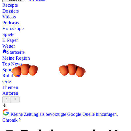
Rezepte
Dossiers
Videos
Podcasts
Horoskope
Spiele
E-Paper
Wetter
Startseite
Meine Region
Top News
Sport
Rubriken
Orte
Themen
Autoren
Kleine Zeitung als bevorzugte Google-Quelle hinzufügen.
Chronik