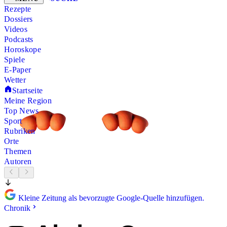
Rezepte
Dossiers
Videos
Podcasts
Horoskope
Spiele
E-Paper
Wetter
Startseite
Meine Region
Top News
Sport
Rubriken
Orte
Themen
Autoren
Kleine Zeitung als bevorzugte Google-Quelle hinzufügen.
Chronik