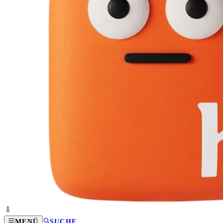
MENÜ
SUCHE