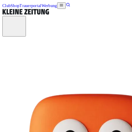
Club
Shop
Trauerportal
Werbung