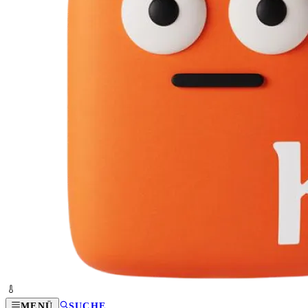
MENÜ
SUCHE