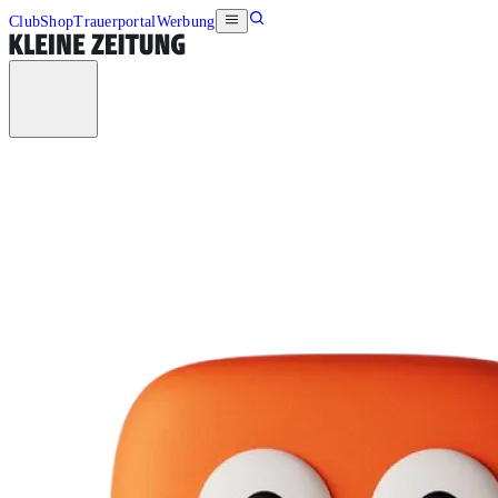
Club
Shop
Trauerportal
Werbung