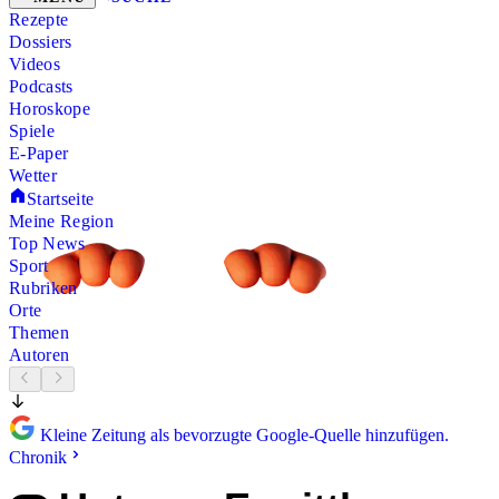
Rezepte
Dossiers
Videos
Podcasts
Horoskope
Spiele
E-Paper
Wetter
Startseite
Meine Region
Top News
Sport
Rubriken
Orte
Themen
Autoren
Kleine Zeitung als bevorzugte Google-Quelle hinzufügen.
Chronik