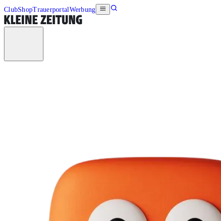
Club
Shop
Trauerportal
Werbung