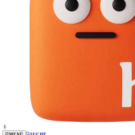
MENÜ
SUCHE