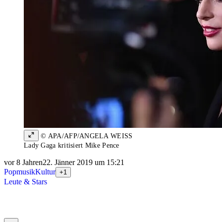
© APA/AFP/ANGELA WEISS
Lady Gaga kritisiert Mike Pence
vor 8 Jahren
22. Jänner 2019 um 15:21
Popmusik
Kultur
+1
Leute & Stars