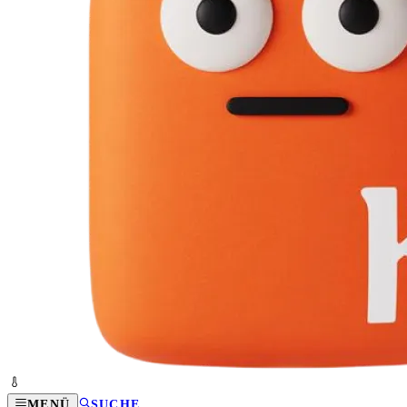
MENÜ
SUCHE