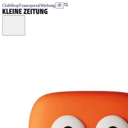
Club
Shop
Trauerportal
Werbung