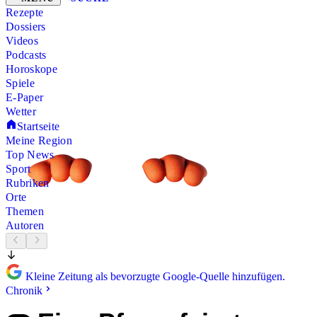
Rezepte
Dossiers
Videos
Podcasts
Horoskope
Spiele
E-Paper
Wetter
Startseite
Meine Region
Top News
Sport
Rubriken
Orte
Themen
Autoren
Kleine Zeitung als bevorzugte Google-Quelle hinzufügen.
Chronik