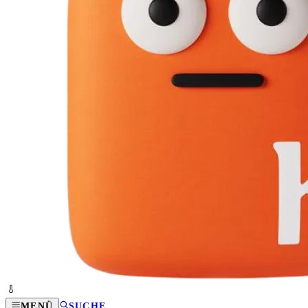
MENÜ
SUCHE