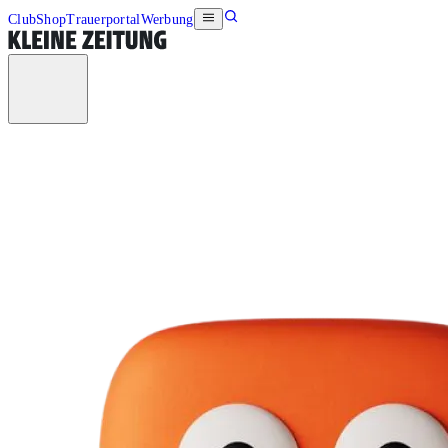
Club
Shop
Trauerportal
Werbung