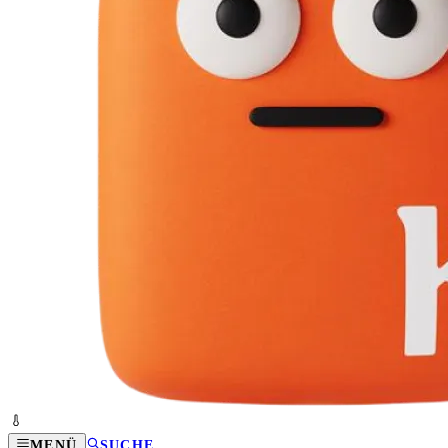
MENÜ
SUCHE