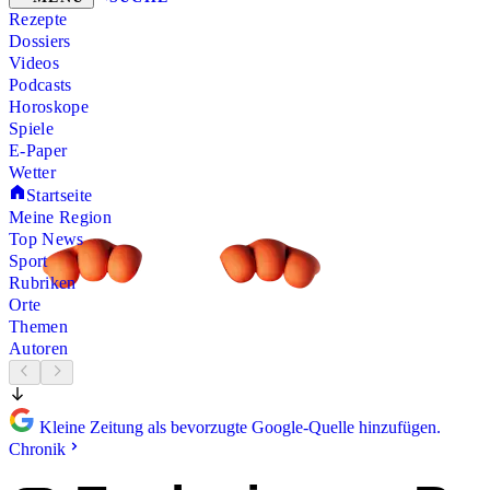
Rezepte
Dossiers
Videos
Podcasts
Horoskope
Spiele
E-Paper
Wetter
Startseite
Meine Region
Top News
Sport
Rubriken
Orte
Themen
Autoren
Kleine Zeitung als bevorzugte Google-Quelle hinzufügen.
Chronik