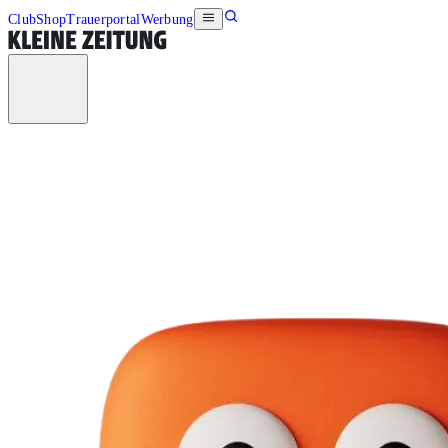
Club
Shop
Trauerportal
Werbung