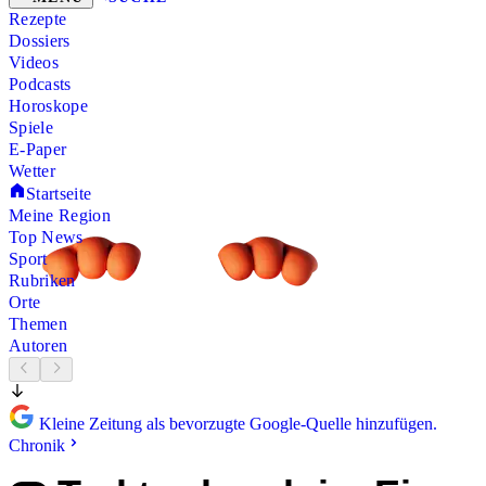
Rezepte
Dossiers
Videos
Podcasts
Horoskope
Spiele
E-Paper
Wetter
Startseite
Meine Region
Top News
Sport
Rubriken
Orte
Themen
Autoren
Kleine Zeitung als bevorzugte Google-Quelle hinzufügen.
Chronik