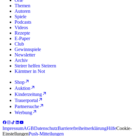
Orte
Themen
Autoren
Spiele
Podcasts
Videos
Rezepte
E-Paper
Club
Gewinnspiele
Newsletter
Archiv
Steirer helfen Steirern
Kärntner in Not
Shop
Auktion
Kinderzeitung
Trauerportal
Partnersuche
Werbung
Impressum
AGB
Datenschutz
Barrierefreiheitserklärung
Hilfe
Cookie-
Einstellungen
Push-Mitteilungen