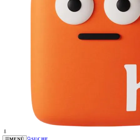
MENÜ
SUCHE