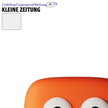
Club
Shop
Trauerportal
Werbung