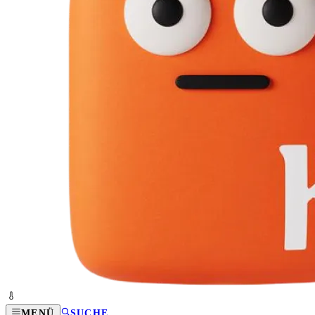
MENÜ
SUCHE