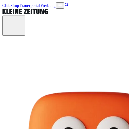
Club
Shop
Trauerportal
Werbung