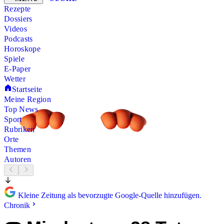
Rezepte
Dossiers
Videos
Podcasts
Horoskope
Spiele
E-Paper
Wetter
Startseite
Meine Region
Top News
Sport
Rubriken
Orte
Themen
Autoren
Kleine Zeitung als bevorzugte Google-Quelle hinzufügen.
Chronik