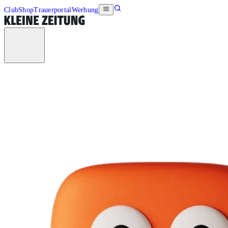
Club
Shop
Trauerportal
Werbung