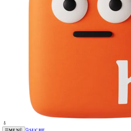
MENÜ
SUCHE