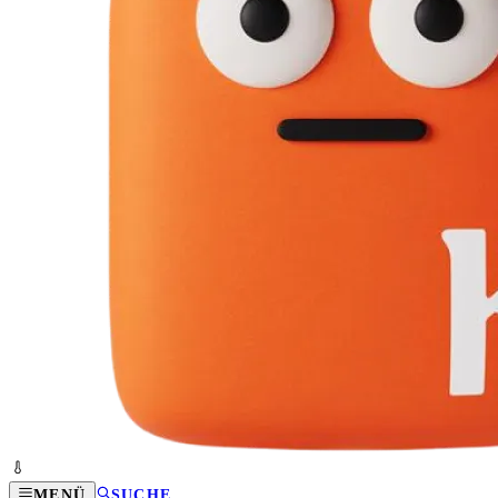
MENÜ
SUCHE