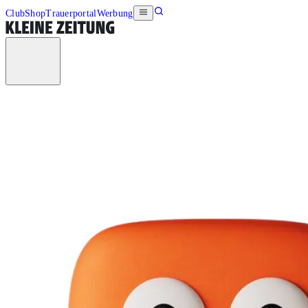
Club
Shop
Trauerportal
Werbung