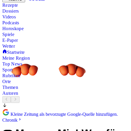
Rezepte
Dossiers
Videos
Podcasts
Horoskope
Spiele
E-Paper
Wetter
Startseite
Meine Region
Top News
Sport
Rubriken
Orte
Themen
Autoren
Kleine Zeitung als bevorzugte Google-Quelle hinzufügen.
Chronik