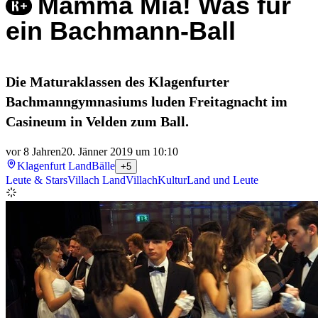
Mamma Mia! Was für
ein Bachmann-Ball
Die Maturaklassen des Klagenfurter
Bachmanngymnasiums luden Freitagnacht im
Casineum in Velden zum Ball.
vor 8 Jahren
20. Jänner 2019 um 10:10
Klagenfurt Land
Bälle
+5
Leute & Stars
Villach Land
Villach
Kultur
Land und Leute