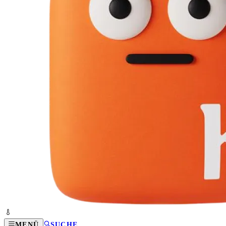
MENÜ
SUCHE