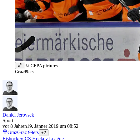
© GEPA pictures
Graz99ers
Daniel Jerovsek
Sport
vor 8 Jahren
19. Jänner 2019 um 08:52
Graz
Graz 99ers
+2
Eishockey
ICS Hockey League