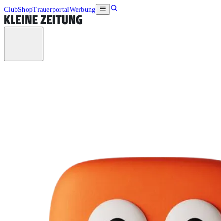
Club
Shop
Trauerportal
Werbung