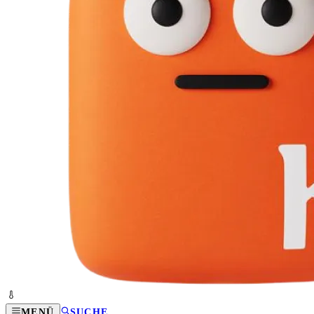
MENÜ
SUCHE