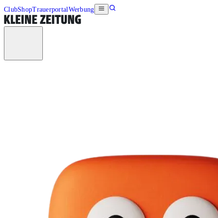
Club
Shop
Trauerportal
Werbung